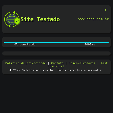
Site Testado
www.hong.com.br
0% concluído
4100ms
Política de privacidade
|
Contato
|
Desenvolvedores
|
last
blacklist
© 2025 SiteTestado.com.br. Todos direitos reservados.