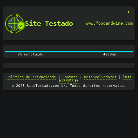
Site Testado
www.foodandwine.com
0% concluído
4100ms
Política de privacidade
|
Contato
|
Desenvolvedores
|
last
blacklist
© 2025 SiteTestado.com.br. Todos direitos reservados.