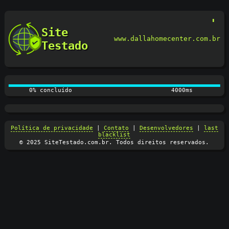
Site
www.dallahomecenter.com.br
Testado
0% concluído
4100ms
Política de privacidade
|
Contato
|
Desenvolvedores
|
last
blacklist
© 2025 SiteTestado.com.br. Todos direitos reservados.