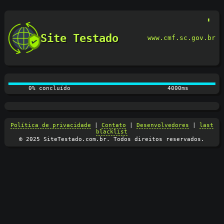
Site Testado
www.cmf.sc.gov.br
0% concluído
4100ms
Política de privacidade
|
Contato
|
Desenvolvedores
|
last
blacklist
© 2025 SiteTestado.com.br. Todos direitos reservados.