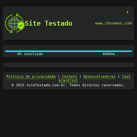
Site Testado
www.cbsnews.com
0% concluído
4000ms
Política de privacidade
|
Contato
|
Desenvolvedores
|
last
blacklist
© 2025 SiteTestado.com.br. Todos direitos reservados.