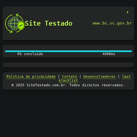
Site Testado
www.bc.sc.gov.br
0% concluído
4100ms
Política de privacidade
|
Contato
|
Desenvolvedores
|
last
blacklist
© 2025 SiteTestado.com.br. Todos direitos reservados.