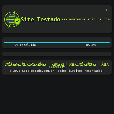
Site Testado
www.amazonialatitude.com
0% concluído
4100ms
Política de privacidade
|
Contato
|
Desenvolvedores
|
last
blacklist
© 2025 SiteTestado.com.br. Todos direitos reservados.