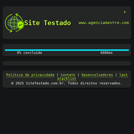
Site Testado
www.agenciamestre.com
0% concluído
4100ms
Política de privacidade
|
Contato
|
Desenvolvedores
|
last
blacklist
© 2025 SiteTestado.com.br. Todos direitos reservados.