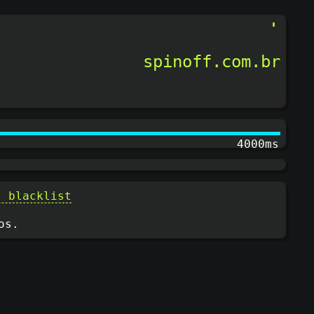
spinoff.com.br
4200ms
t blacklist
os.