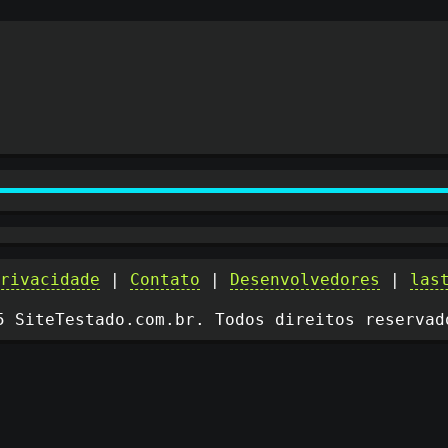
privacidade
|
Contato
|
Desenvolvedores
|
las
5 SiteTestado.com.br. Todos direitos reservad