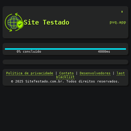
Site Testado
pvq.app
0% concluído
4100ms
Política de privacidade
|
Contato
|
Desenvolvedores
|
last
blacklist
© 2025 SiteTestado.com.br. Todos direitos reservados.