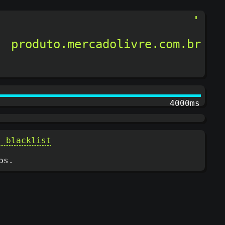
produto.mercadolivre.com.br
4200ms
t blacklist
os.