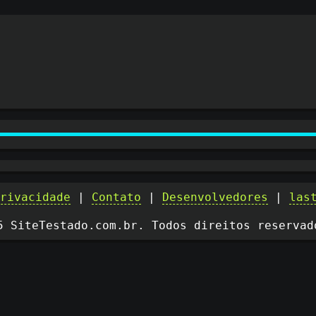
privacidade
|
Contato
|
Desenvolvedores
|
las
5 SiteTestado.com.br. Todos direitos reservad