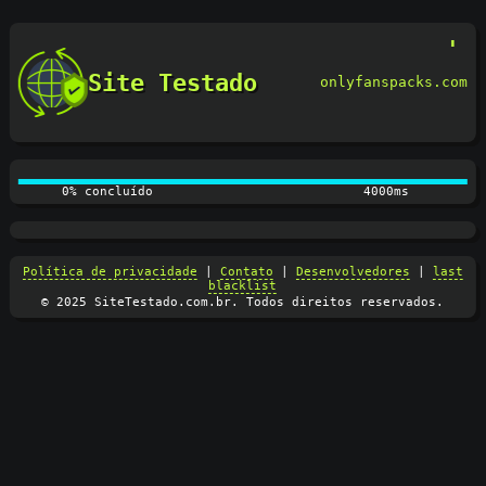
Site Testado
onlyfanspacks.com
0% concluído
4000ms
Política de privacidade
|
Contato
|
Desenvolvedores
|
last
blacklist
© 2025 SiteTestado.com.br. Todos direitos reservados.