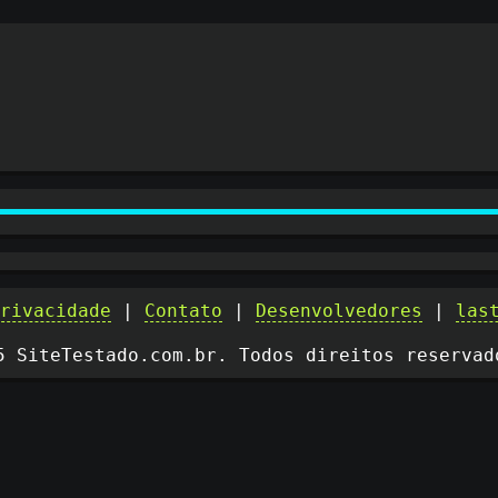
privacidade
|
Contato
|
Desenvolvedores
|
las
5 SiteTestado.com.br. Todos direitos reservad