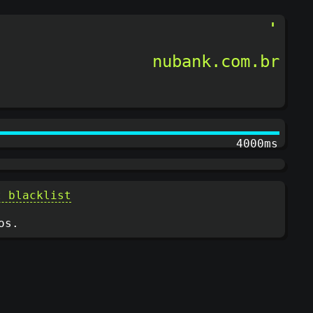
nubank.com.br
4200ms
t blacklist
os.