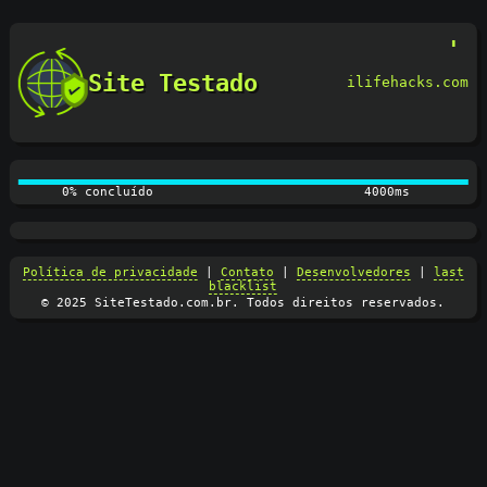
Site Testado
ilifehacks.com
0% concluído
4000ms
Política de privacidade
|
Contato
|
Desenvolvedores
|
last
blacklist
© 2025 SiteTestado.com.br. Todos direitos reservados.