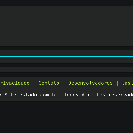
privacidade
|
Contato
|
Desenvolvedores
|
las
5 SiteTestado.com.br. Todos direitos reservad