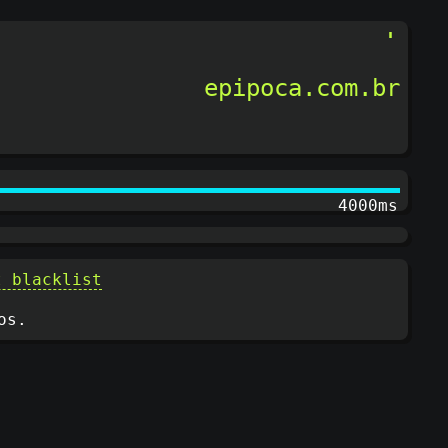
epipoca.com.br
4200ms
t blacklist
os.