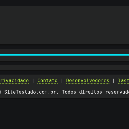
privacidade
|
Contato
|
Desenvolvedores
|
las
5 SiteTestado.com.br. Todos direitos reservad