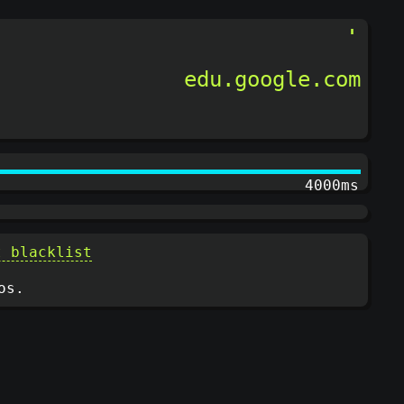
edu.google.com
4200ms
t blacklist
os.